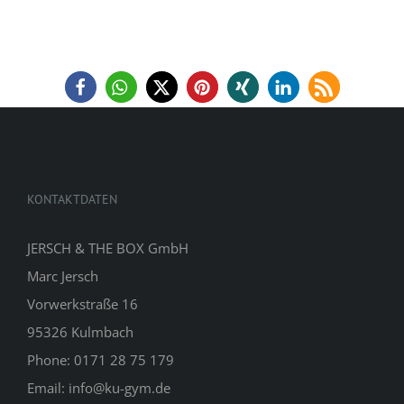
KONTAKTDATEN
JERSCH & THE BOX GmbH
Marc Jersch
Vorwerkstraße 16
95326 Kulmbach
Phone: 0171 28 75 179
Email: info@ku-gym.de