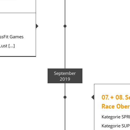
ssFit Games
st [...]
September
2019
07. + 08.
Race Ober
Kategorie SPR
Kategorie SUP