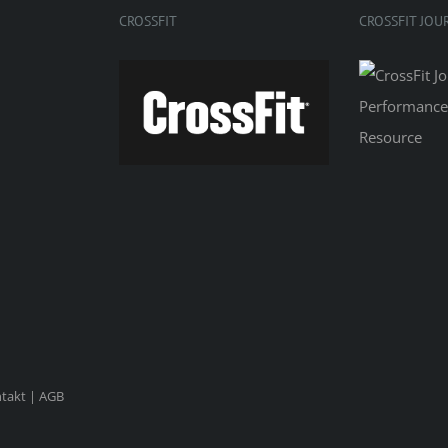
CROSSFIT
CROSSFIT JOU
takt
|
AGB