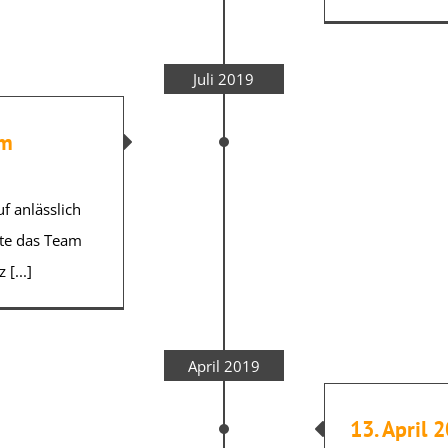
Juli 2019
im
f anlässlich
ete das Team
[...]
April 2019
13. April 