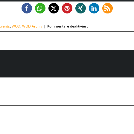
für
Events
,
WOD
,
WOD Archiv
|
Kommentare deaktiviert
CrossFit
OPEN