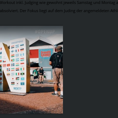
orkout inkl. Judging wie gewohnt jeweils Samstag und Montag ab
bsolviert. Der Fokus liegt auf dem Juding der angemeldeten Athl