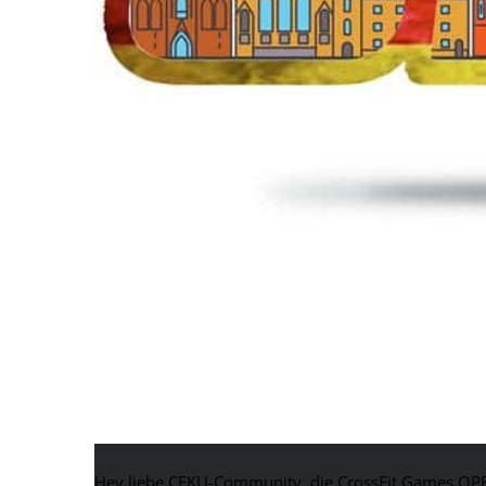
CrossFit OPEN
Hey liebe CFKU-Community, die CrossFit Games OPEN 