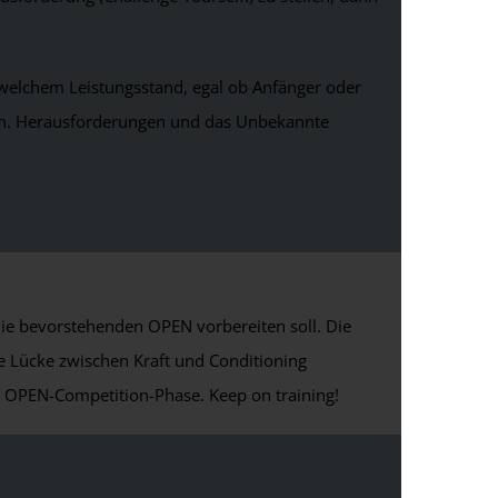
 welchem Leistungsstand, egal ob Anfänger oder
tten. Herausforderungen und das Unbekannte
die bevorstehenden OPEN vorbereiten soll. Die
e Lücke zwischen Kraft und Conditioning
ge OPEN-Competition-Phase. Keep on training!