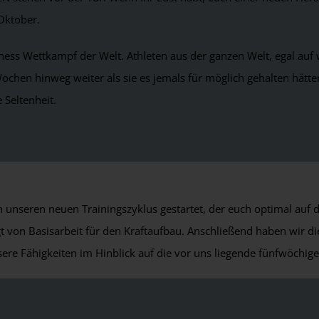
 Oktober.
ness Wettkampf der Welt. Athleten aus der ganzen Welt, egal auf
f Wochen hinweg weiter als sie es jemals für möglich gehalten hä
 Seltenheit.
unseren neuen Trainingszyklus gestartet, der euch optimal auf 
von Basisarbeit für den Kraftaufbau. Anschließend haben wir di
sere Fähigkeiten im Hinblick auf die vor uns liegende fünfwöchi