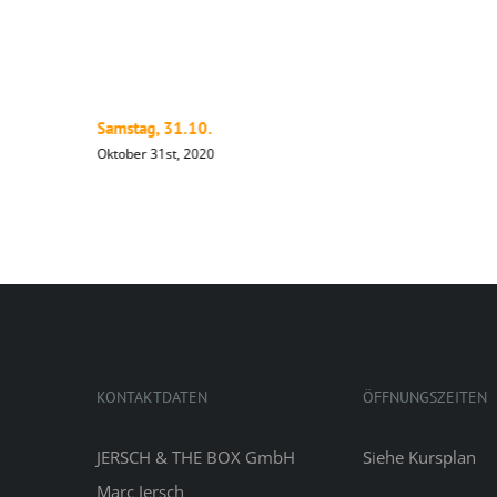
Samstag, 31.10.
Oktober 31st, 2020
KONTAKTDATEN
ÖFFNUNGSZEITEN
JERSCH & THE BOX GmbH
Siehe
Kursplan
Marc Jersch