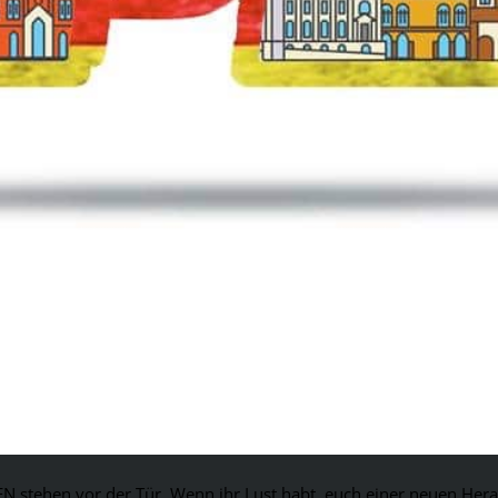
stehen vor der Tür. Wenn ihr Lust habt, euch einer neuen Heraus