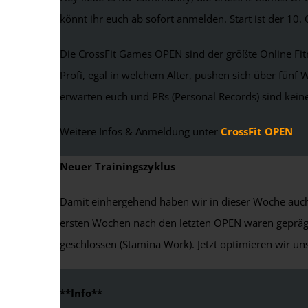
könnt ihr euch ab sofort anmelden. Start ist der 10.
Die CrossFit Games OPEN sind der größte Online Fit
Profi, egal in welchem Alter, pushen sich über fün
erwarten euch und PRs (Personal Records) sind keine
Weitere Infos & Anmeldung unter
CrossFit OPEN
Neuer Trainingszyklus
Damit einhergehend haben wir in dieser Woche auch 
ersten Wochen nach den letzten OPEN waren geprägt 
geschlossen (Stamina Work). Jetzt optimieren wir un
**Info**