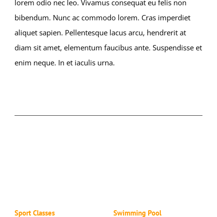
lorem odio nec leo. Vivamus consequat eu felis non
bibendum. Nunc ac commodo lorem. Cras imperdiet
aliquet sapien. Pellentesque lacus arcu, hendrerit at
diam sit amet, elementum faucibus ante. Suspendisse et
enim neque. In et iaculis urna.
Ähnliche Projekte
Sport Classes
Swimming Pool
P