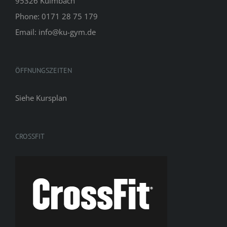
95326 Kulmbach
Phone: 0171 28 75 179
Email: info@ku-gym.de
ÖFFNUNGSZEITEN
Siehe
Kursplan
CROSSFIT