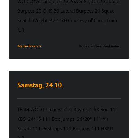
WOD „Over and out“ 20 Power Snatch 20 Lateral
Burpees 20 OHS 20 Lateral Burpees 20 Squat
Snatch Weight: 42.5/30 Courtesy of CompTrain
[...]
für
Weiterlesen
Kommentare deaktiviert
Montag,
26.10.
Samstag, 24.10.
TEAM-WOD In teams of 2: Buy-in: 1.6K Run 111
KBS, 24/16 111 Box Jumps, 24/20" 111 Air
Squats 111 Push-ups 111 Burpees 111 HSPU