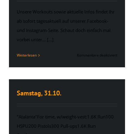
Unsere Workouts sowie aktuelle Infos findet Ihr
ab sofort tagesaktuell auf unserer Facebook-
und Instagram-Seite. Schaut doch einfach mal
vorbei unter... [...]
für
Weiterlesen
Kommentare deaktiviert
Montag,
17.05.21
Samstag, 31.10.
"Atalanta"For time, w/weight-vest:1.6K Run100
HSPU200 Pistols300 Pull-ups1.6K Run