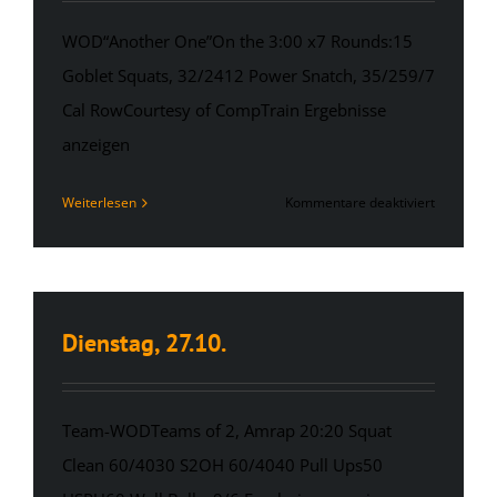
WOD“Another One”On the 3:00 x7 Rounds:15
Goblet Squats, 32/2412 Power Snatch, 35/259/7
Cal RowCourtesy of CompTrain Ergebnisse
anzeigen
für
Weiterlesen
Kommentare deaktiviert
Mittwoch,
28.10.
Dienstag, 27.10.
Team-WODTeams of 2, Amrap 20:20 Squat
Clean 60/4030 S2OH 60/4040 Pull Ups50