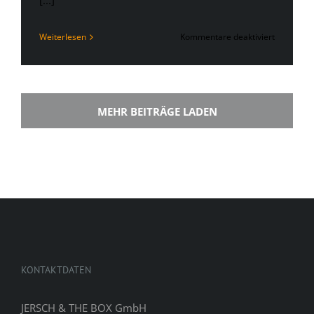
[...]
für
Weiterlesen
Kommentare deaktiviert
Samstag,
24.10.
MEHR BEITRÄGE LADEN
KONTAKTDATEN
JERSCH & THE BOX GmbH