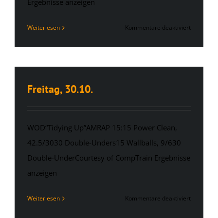
Ergebnisse anzeigen
für
Weiterlesen
Kommentare deaktiviert
Samstag,
31.10.
Freitag, 30.10.
WOD“Tidying Up”AMRAP 15:15 Power Clean,
42.5/3030 Double-Unders15 Wallballs, 9/630
Double-UnderCourtesy of CompTrain Ergebnisse
anzeigen
für
Weiterlesen
Kommentare deaktiviert
Freitag,