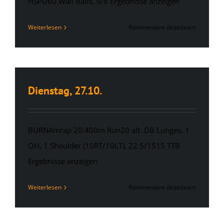
HSPU60 Wall Balls, 9/6 Ergebnisse anzeigen
für
Weiterlesen
Kommentare deaktiviert
Dienstag,
27.10.
Dienstag, 27.10.
BURNAmrap 20:400m Run20 alt. DB Lunges, 1
OH, 1 Shoulder (10RT/10LT), 22.5/1515 TTB
Ergebnisse anzeigen
für
Weiterlesen
Kommentare deaktiviert
Dienstag,
27.10.