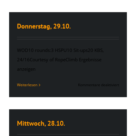
30.10.
Donnerstag, 29.10.
WOD10 rounds:3 HSPU10 Sit-ups20 KBS,
24/16Courtesy of RopeClimb Ergebnisse
anzeigen
für
Weiterlesen
Kommentare deaktiviert
Donnersta
29.10.
Mittwoch, 28.10.