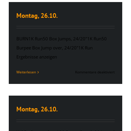
Montag, 26.10.
BURN1K Run50 Box Jumps, 24/20"1K Run50
Burpee Box Jump over, 24/20"1K Run
Ergebnisse anzeigen
für
Weiterlesen
Kommentare deaktiviert
Montag,
26.10.
Montag, 26.10.