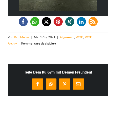
Von
Ralf Müller
|
Mai 17th, 2021
|
Allgemein
,
WOD
,
WOD
für
Archiv
|
Kommentare deaktiviert
Montag,
17.05.21
Teile Dein Ku Gym mit Deinen Freunden!
Facebook
WhatsApp
Pinterest
E-
Mail
Ähnliche Beiträge