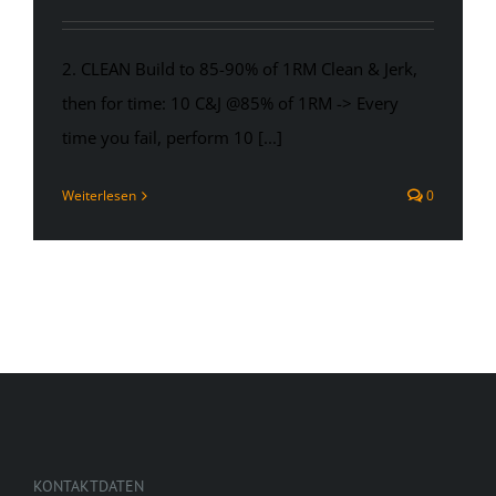
2. CLEAN Build to 85-90% of 1RM Clean & Jerk,
then for time: 10 C&J @85% of 1RM -> Every
time you fail, perform 10 [...]
Weiterlesen
0
KONTAKTDATEN