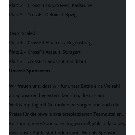
Platz 2 – CrossFit Two2Seven, Karlsruhe
Plart 3 – CrossFit Deluxe, Leipzig
Team-Scaled
Platz 1 – CrossFit Albatross, Regensburg
Platz 2 – CrossFit Assault, Stuttgart
Plart 3 – CrossFit Landshut, Landshut
Unsere Sponsoren
Wir freuen uns, dass wir für unser Battle eine Vielzahl
an Sponsoren begeistern konnten, die uns am
Wettkampftag mit Getränken versorgen und auch die
Preise für die jeweils drei erstplatzierten Teams stellen.
Kurzum: unsere Sponsoren tragen maßgeblich dazu bei,
dass unser Battle stattfinden kann. Wer als Sponsor