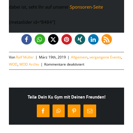
dabei ist, seht Ihr auf unserer
Sponsoren-Seite
.
[metaslider id=“8484″]
Von
Ralf Müller
|
März 19th, 2019
|
Allgemein
,
vergangene Events
,
für
WOD
,
WOD Archiv
|
Kommentare deaktiviert
14.
September
2019:
5.
Teile Dein Ku Gym mit Deinen Freunden!
Battle
of
Facebook
WhatsApp
Pinterest
E-
Kulmbach
Mail