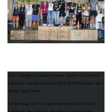
14. September 2019: 5. Battle of
Kulmbach
Zum 5-jährigen Jubiläum unseres „Battle of Kulmbach“
haben wir uns was neues für Euch einfallen lassen: das
„Battle“ goes Team.
Am Samstag, den 14. September wurde bei CrossFit
Kulmbach, der einzigen offiziellen und lizenzierten