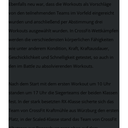
Ebenfalls neu war, dass die Workouts als Vorschläge
von den teilnehmenden Teams im Vorfeld eingereicht
wurden und anschließend per Abstimmung drei
Workouts ausgewählt wurden. In CrossFit-Wettkämpfen
werden die verschiedensten körperlichen Fähigkeiten
wie unter anderem Kondition, Kraft, Kraftausdauer,
Geschicklichkeit und Schnelligkeit getestet, so auch in
den im Battle zu absolvierenden Workouts.
Nach dem Start mit dem ersten Workout um 10 Uhr
standen um 17 Uhr die Siegerteams der beiden Klassen
fest. In der stark besetzten RX-Klasse sicherte sich das
Team von CrossFit Kraftmühle aus Würzburg den ersten
Platz, in der Scaled-Klasse stand das Team von CrossFit
Albatross aus Regensburg ganz oben auf dem