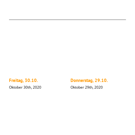
Ähnliche Beiträge
Freitag, 30.10.
Donnerstag, 29.10.
M
Oktober 30th, 2020
Oktober 29th, 2020
O