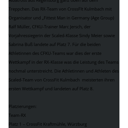
Treppchen. Das RX-Team von CrossFIt Kulmbach mit
Organisator und „Fittest Man in Germany (Age Group)
Ralf Müller, CFKU-Trainer Marc Jersch, der
Vorjahressiegerin der Scaled-Klasse Sindy Meier sowie
Sabrina Buß landete auf Platz 7. Für die beiden
Athletinnen des CFKU-Teams war dies der erste
Wettkampf in der RX-Klasse was die Leistung des Teams
nochmal unterstreicht. Die Athletinnen und Athleten des
Scaled-Team von CrossFit Kulmbach meisterten ihren
ersten Wettkampf und landeten auf Platz 8.
Platzierungen:
Team-RX
Platz 1 – CrossFit Kraftmühle, Würzburg