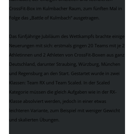
CrossFit-Box im Kulmbacher Raum, zum fünften Mal in
Folge das „Battle of Kulmbach“ ausgetragen.
Das fünfjährige Jubiläum des Wettkampfs brachte einige
Neuerungen mit sich: erstmals gingen 20 Teams mit je 2
Athletinnen und 2 Athleten von CrossFit-Boxen aus ganz
Deutschland, darunter Straubing, Würzburg, München
und Regensburg an den Start. Gestartet wurde in zwei
Klassen: Team RX und Team Scaled. In der Scaled
Kategorie müssen die gleich Aufgaben wie in der RX-
Klasse absolviert werden, jedoch in einer etwas
leichteren Variante, zum Beispiel mit weniger Gewicht
und skalierten Übungen.