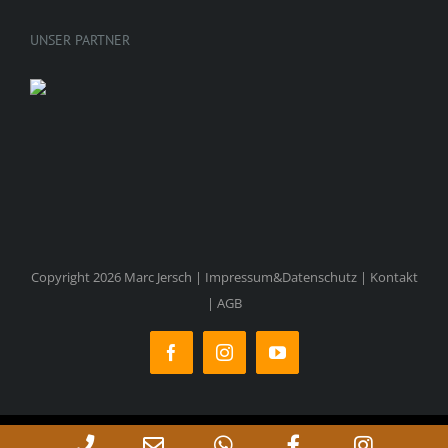
UNSER PARTNER
Copyright 2026 Marc Jersch |
Impressum&Datenschutz
|
Kontakt
|
AGB
Facebook
Instagram
YouTube
Phone
Email
WhatsApp
Facebook
Instag