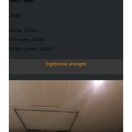
EARLY BIRD
„Kobe“
Amrap 13 min:
8 Thruster, 43/30
24 Box Jumps, 24/20“
Ergebnisse anzeigen