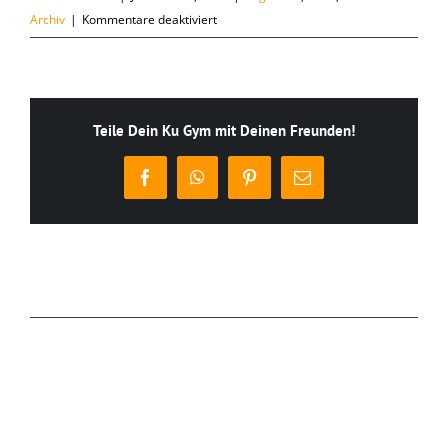
für
Archiv
|
Kommentare deaktiviert
Freitag,
31.01.
Teile Dein Ku Gym mit Deinen Freunden!
Facebook
WhatsApp
Pinterest
E-
Mail
Ähnliche Beiträge