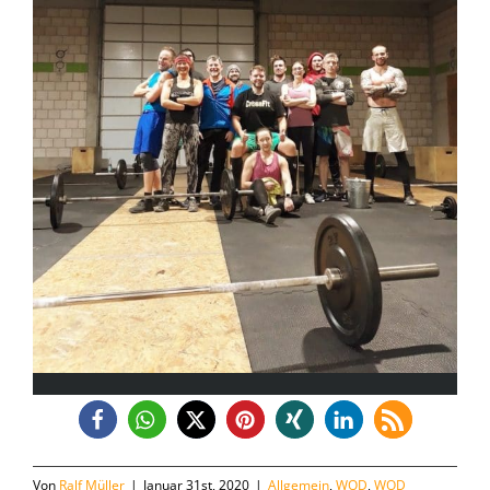
Von
Ralf Müller
|
Januar 31st, 2020
|
Allgemein
,
WOD
,
WOD