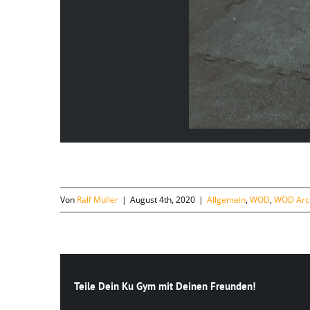
Von
Ralf Müller
|
August 4th, 2020
|
Allgemein
,
WOD
,
WOD Arc
Teile Dein Ku Gym mit Deinen Freunden!