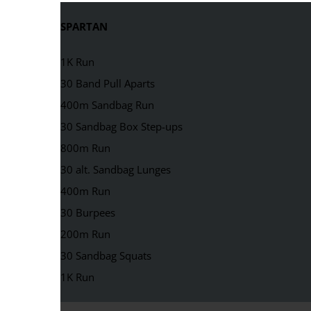
SPARTAN
1K Run
30 Band Pull Aparts
400m Sandbag Run
30 Sandbag Box Step-ups
800m Run
30 alt. Sandbag Lunges
400m Run
30 Burpees
200m Run
30 Sandbag Squats
1K Run