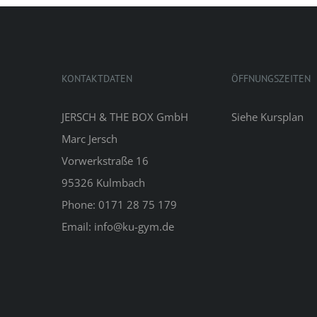
KONTAKTDATEN
ÖFFNUNGSZEITEN
JERSCH & THE BOX GmbH
Siehe
Kursplan
Marc Jersch
Vorwerkstraße 16
95326 Kulmbach
Phone: 0171 28 75 179
Email: info@ku-gym.de