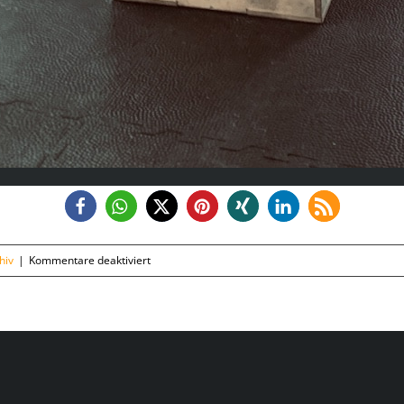
für
hiv
|
Kommentare deaktiviert
Dienstag,
04.08.