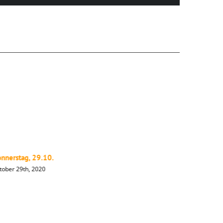
nnerstag, 29.10.
Mittwoch,
tober 29th, 2020
Oktober 28t