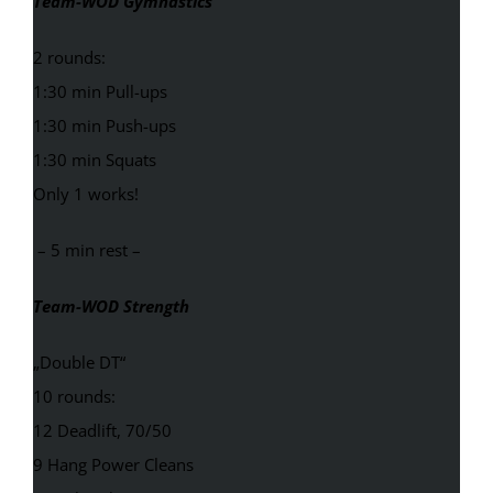
Team-WOD Gymnastics
2 rounds:
1:30 min Pull-ups
1:30 min Push-ups
1:30 min Squats
Only 1 works!
– 5 min rest –
Team-WOD Strength
„Double DT“
10 rounds:
12 Deadlift, 70/50
9 Hang Power Cleans