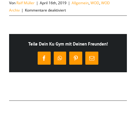
Von
Ralf Müller
|
April 16th, 2019
|
Allgemein
,
WOD
,
WOD
für
Archiv
|
Kommentare deaktiviert
Dienstag,
16.04.
Teile Dein Ku Gym mit Deinen Freunden!
Facebook
WhatsApp
Pinterest
E-
Mail
Ähnliche Beiträge