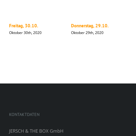
Freitag, 30.10.
Donnerstag, 29.10.
M
Oktober 30th, 2020
Oktober 29th, 2020
O
KONTAKTDATEN
JERSCH & THE BOX GmbH