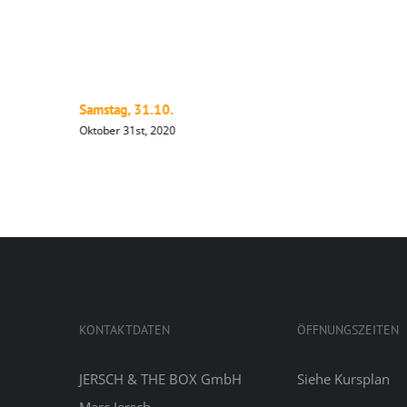
Samstag, 31.10.
Oktober 31st, 2020
KONTAKTDATEN
ÖFFNUNGSZEITEN
JERSCH & THE BOX GmbH
Siehe
Kursplan
Marc Jersch