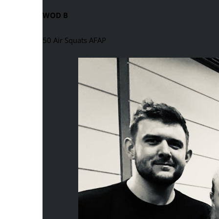
WOD B
50 Air Squats AFAP