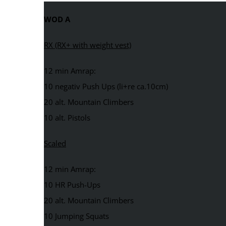
WOD A
RX (RX+ with weight vest)
12 min Amrap:
10 negativ Push Ups (li+re ca.10cm)
20 alt. Mountain Climbers
10 alt. Pistols
Scaled
12 min Amrap:
10 HR Push-Ups
20 alt. Mountain Climbers
10 Jumping Squats