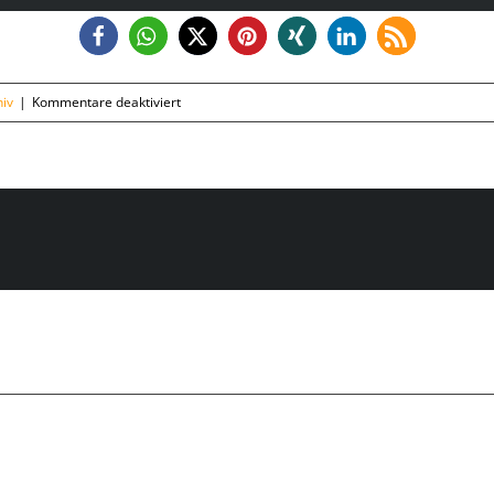
für
iv
|
Kommentare deaktiviert
Dienstag,
24.03.