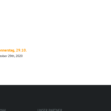
nnerstag, 29.10.
Mittwoch,
tober 29th, 2020
Oktober 28t
RNAL
UNSER PARTNER