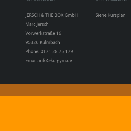
JERSCH & THE BOX GmbH
Siehe
Kursplan
Marc Jersch
Vorwerkstraße 16
95326 Kulmbach
Phone: 0171 28 75 179
Email: info@ku-gym.de
Copyright 2026 Marc Jersch |
Impressum&Datenschutz
|
Kon