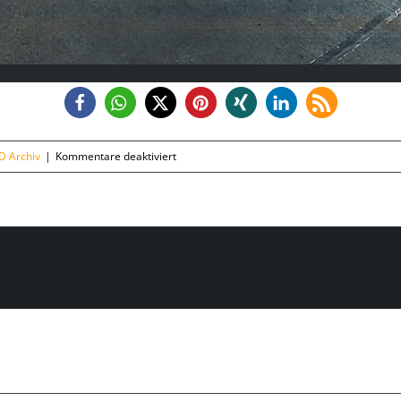
für
 Archiv
|
Kommentare deaktiviert
Dienstag,
24.09.