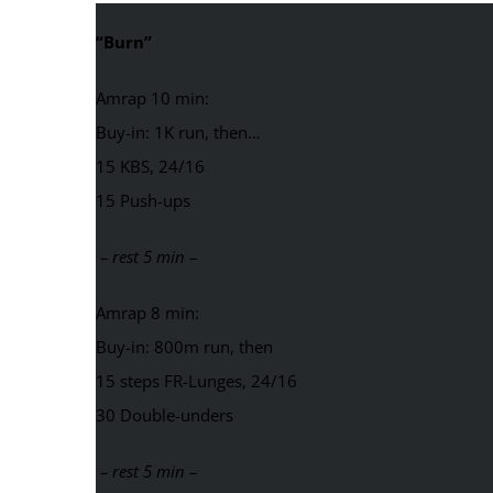
“Burn”
Amrap 10 min:
Buy-in: 1K run, then…
15 KBS, 24/16
15 Push-ups
– rest 5 min –
Amrap 8 min:
Buy-in: 800m run, then
15 steps FR-Lunges, 24/16
30 Double-unders
– rest 5 min –