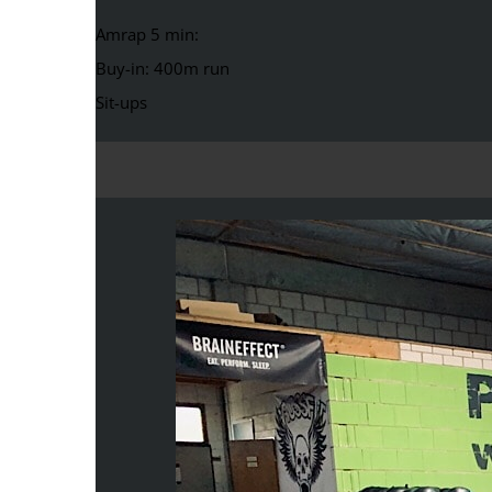
Amrap 5 min:
Buy-in: 400m run
Sit-ups