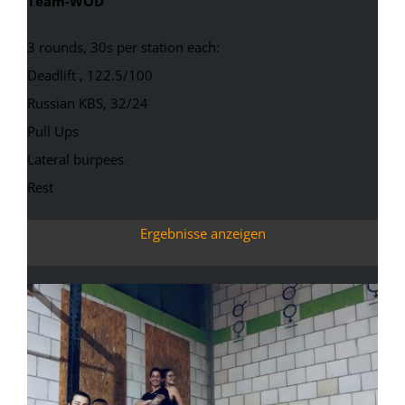
Team-WOD
3 rounds, 30s per station each:
Deadlift , 122.5/100
Russian KBS, 32/24
Pull Ups
Lateral burpees
Rest
Ergebnisse anzeigen