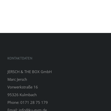
KONTAKTDATEN
JERSCH & THE BOX GmbH
Marc Jersch
Vorwerkstraße 16
95326 Kulmbach
Phone: 0171 28 75 179
Email: info@ku-gym.de