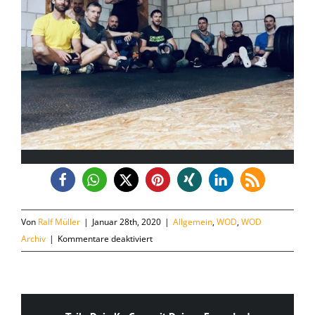
Von
Ralf Müller
|
Januar 28th, 2020
|
Allgemein
,
WOD
,
WOD
für
Archiv
|
Kommentare deaktiviert
Dienstag,
28.01.