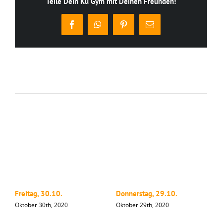
Teile Dein Ku Gym mit Deinen Freunden!
Facebook
WhatsApp
Pinterest
E-
Mail
Ähnliche Beiträge
Freitag, 30.10.
Donnerstag, 29.10.
M
Oktober 30th, 2020
Oktober 29th, 2020
O