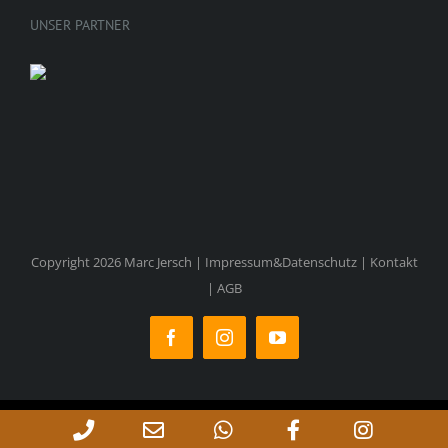
UNSER PARTNER
Copyright 2026 Marc Jersch |
Impressum&Datenschutz
|
Kontakt
|
AGB
Facebook
Instagram
YouTube
Phone
Email
WhatsApp
Facebook
Instag