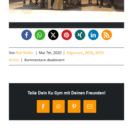
Von
Ralf Müller
|
Mai 7th, 2020
|
Allgemein
,
WOD
,
WOD
für
Archiv
|
Kommentare deaktiviert
Donnerstag,
07.05.
Teile Dein Ku Gym mit Deinen Freunden!
Facebook
WhatsApp
Pinterest
E-
Mail