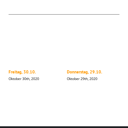
Ähnliche Beiträge
Freitag, 30.10.
Donnerstag, 29.10.
M
Oktober 30th, 2020
Oktober 29th, 2020
O