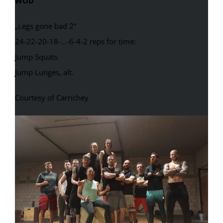
WOD
„Legs gone bad 2“
24-22-20-18-…-6-4-2 reps for time:
Jump Squats
Jump Lunges, alt.
Courtesy of Carrichey