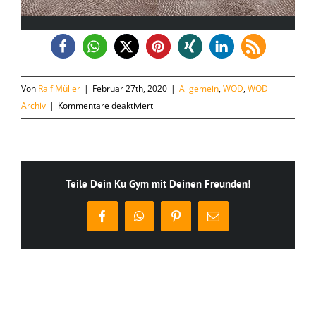
Von
Ralf Müller
|
Februar 27th, 2020
|
Allgemein
,
WOD
,
WOD
für
Archiv
|
Kommentare deaktiviert
Donnerstag,
27.02.
Teile Dein Ku Gym mit Deinen Freunden!
Facebook
WhatsApp
Pinterest
E-
Mail
Ähnliche Beiträge