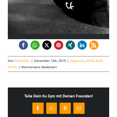
Von
Ralf Müller
|
Dezember 13th, 2019
|
Allgemein
,
WOD
,
WOD
für
Archiv
|
Kommentare deaktiviert
Freitag,
13.12.
Teile Dein Ku Gym mit Deinen Freunden!
Facebook
WhatsApp
Pinterest
E-
Mail