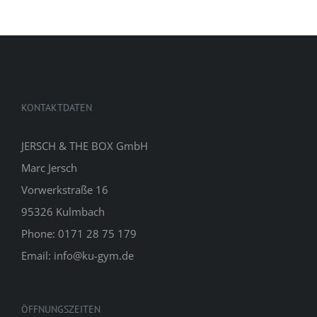
KONTAKTDATEN
JERSCH & THE BOX GmbH
Marc Jersch
Vorwerkstraße 16
95326 Kulmbach
Phone: 0171 28 75 179
Email: info@ku-gym.de
ÖFFNUNGSZEITEN