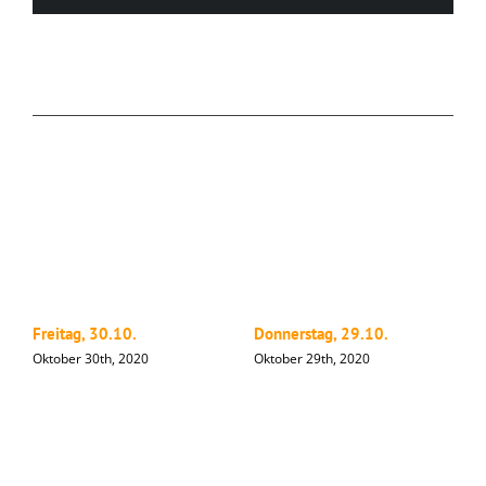
Ähnliche Beiträge
Freitag, 30.10.
Donnerstag, 29.10.
M
Oktober 30th, 2020
Oktober 29th, 2020
O