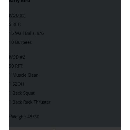
Early Bird
WOD #1
5 RFT:
15 Wall Balls, 9/6
10 Burpees
WOD #2
50 RFT:
1 Muscle Clean
1 S2OH
1 Back Squat
1 Back Rack Thruster
*Weight: 45/30