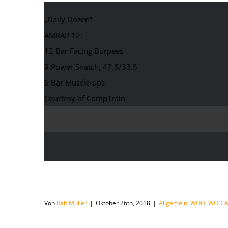
„Daily Dozen”
AMRAP 12:
12 Bar Facing Burpees
9 Power Snatch, 47.5/33.5
6 Bar Muscle-ups
Courtesy of CompTrain
Von
Ralf Müller
|
Oktober 26th, 2018
|
Allgemein
,
WOD
,
WOD A