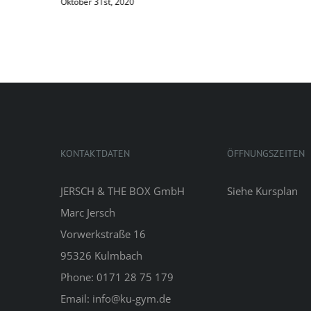
Oktober 31st, 2020
KONTAKTDATEN
ÖFFNUNGSZEITEN
JERSCH & THE BOX GmbH
Siehe
Kursplan
Marc Jersch
Vorwerkstraße 16
95326 Kulmbach
Phone: 0171 28 75 179
Email: info@ku-gym.de