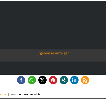
Ergebnisse anzeigen
für
rchiv
|
Kommentare deaktiviert
Freitag,
26.10.