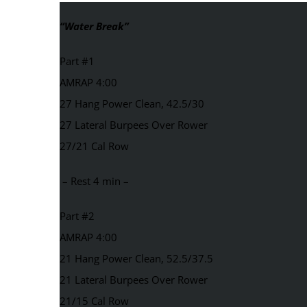
“Water Break
”
Part #1
AMRAP 4:00
27 Hang Power Clean, 42.5/30
27 Lateral Burpees Over Rower
27/21 Cal Row
– Rest 4 min –
Part #2
AMRAP 4:00
21 Hang Power Clean, 52.5/37.5
21 Lateral Burpees Over Rower
21/15 Cal Row