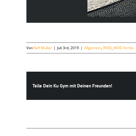
Von
Ralf Müller
|
Juli 3rd, 2019
|
Allgemein
,
WOD
,
WOD Archiv
Teile Dein Ku Gym mit Deinen Freunden!
Ähnliche Beiträge