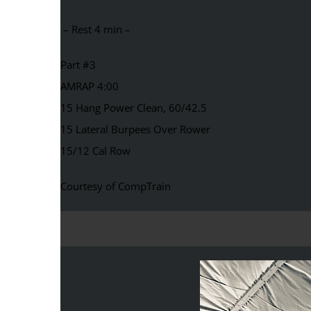
– Rest 4 min –
Part #3
AMRAP 4:00
15 Hang Power Clean, 60/42.5
15 Lateral Burpees Over Rower
15/12 Cal Row
Courtesy of CompTrain