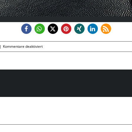
für
|
Kommentare deaktiviert
Mittwoch,
03.07.