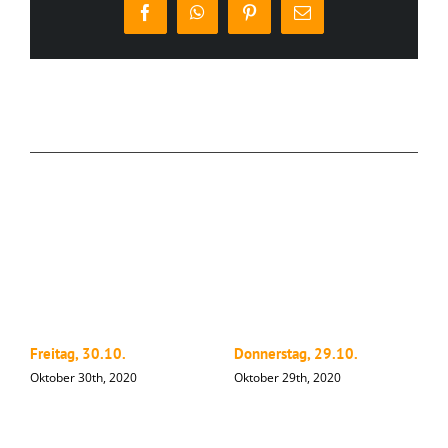
Facebook
WhatsApp
Pinterest
E-
Mail
Ähnliche Beiträge
Freitag, 30.10.
Donnerstag, 29.10.
M
Oktober 30th, 2020
Oktober 29th, 2020
O