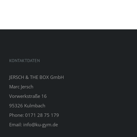
KONTAKTDATEN
JERSCH & THE BOX GmbH
Marc Jersch
Vorwerkstraße 16
95326 Kulmbach
Phone: 0171 28 75 179
Email: info@ku-gym.de