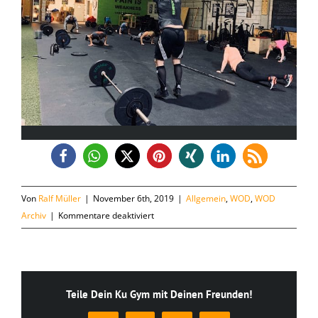
Von
Ralf Müller
|
November 6th, 2019
|
Allgemein
,
WOD
,
WOD
für
Archiv
|
Kommentare deaktiviert
Mittwoch,
06.11.
Teile Dein Ku Gym mit Deinen Freunden!