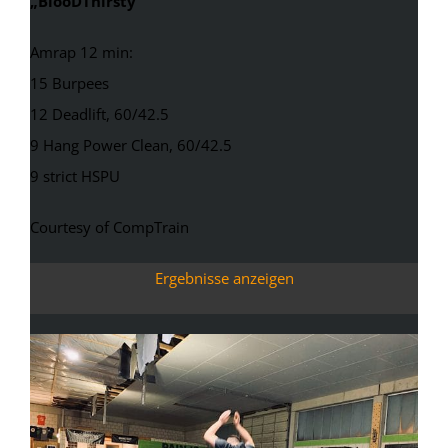
„BlooDThirsty“
Amrap 12 min:
15 Burpees
12 Deadlift, 60/42.5
9 Hang Power Clean, 60/42.5
9 strict HSPU
Courtesy of CompTrain
Ergebnisse anzeigen