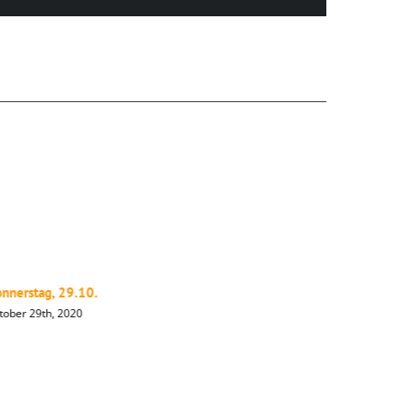
nnerstag, 29.10.
Mittwoch,
tober 29th, 2020
Oktober 28t