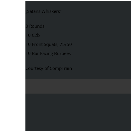
„Satans Whiskers”
3 Rounds:
10 C2b
10 Front Squats, 75/50
10 Bar Facing Burpees
Courtesy of CompTrain