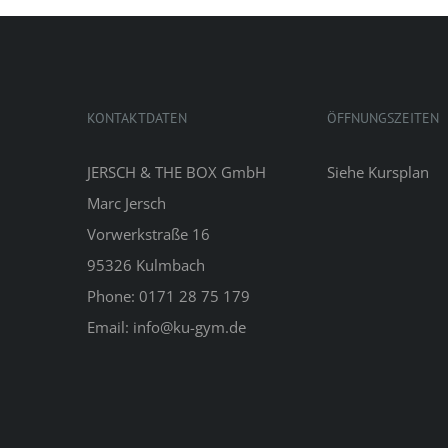
KONTAKTDATEN
ÖFFNUNGSZEITEN
JERSCH & THE BOX GmbH
Siehe
Kursplan
Marc Jersch
Vorwerkstraße 16
95326 Kulmbach
Phone: 0171 28 75 179
Email: info@ku-gym.de