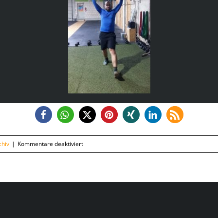
für
hiv
|
Kommentare deaktiviert
Mittwoch,
16.01.