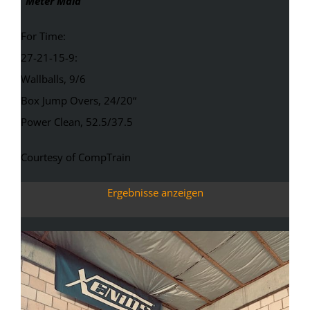
“Meter Maid
”
For Time:
27-21-15-9:
Wallballs, 9/6
Box Jump Overs, 24/20“
Power Clean, 52.5/37.5
Courtesy of CompTrain
Ergebnisse anzeigen