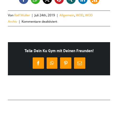
Von
Ralf Müller
|
Juli 24th, 2019
|
Allgemein
,
WOD
,
WOD
für
Archiv
|
Kommentare deaktiviert
Mittwoch,
24.07.
Teile Dein Ku Gym mit Deinen Freunden!
Facebook
WhatsApp
Pinterest
E-
Mail
Ähnliche Beiträge