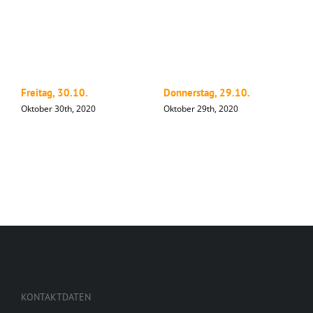
Freitag, 30.10.
Donnerstag, 29.10.
M
Oktober 30th, 2020
Oktober 29th, 2020
O
KONTAKTDATEN