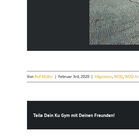
Von
Ralf Müller
|
Februar 3rd, 2020
|
Allgemein
,
WOD
,
WOD Ar
Teile Dein Ku Gym mit Deinen Freunden!