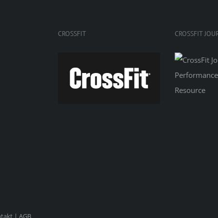
CROSSFIT
CROSSFIT JOU
takt
|
AGB