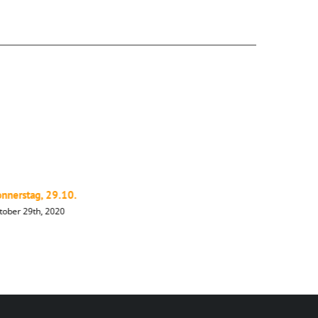
nnerstag, 29.10.
Mittwoch,
tober 29th, 2020
Oktober 28t