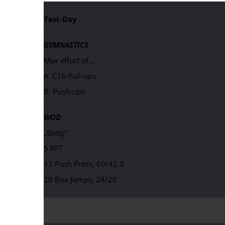
Test-Day
GYMNASTICS
Max effort of…
A. C2b Pull-ups
B. Push-ups
WOD
„Betty“
5 RFT
12 Push Press, 60/42.5
20 Box Jumps, 24/20´´