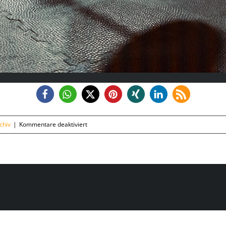
für
chiv
|
Kommentare deaktiviert
Montag,
03.02.