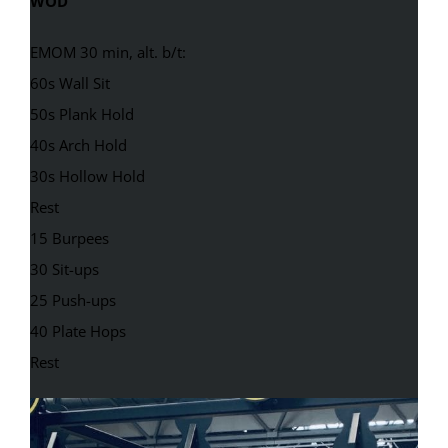
WOD
EMOM 30 min, alt. b/t:
60s Wall Sit
50s Plank Hold
40s Arch Hold
30s Hollow Hold
Rest
15 Burpees
30 Sit-ups
25 Push-ups
40 Plate Hops
Rest