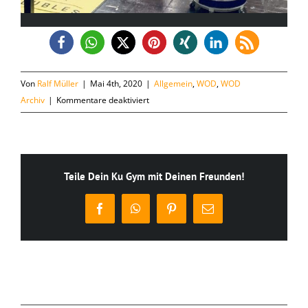
Von
Ralf Müller
|
Mai 4th, 2020
|
Allgemein
,
WOD
,
WOD
für
Archiv
|
Kommentare deaktiviert
Montag,
04.05.
Teile Dein Ku Gym mit Deinen Freunden!
Facebook
WhatsApp
Pinterest
E-
Mail
Ähnliche Beiträge