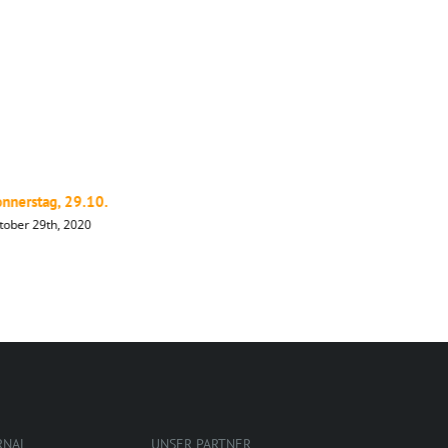
nnerstag, 29.10.
Mittwoch,
tober 29th, 2020
Oktober 28t
RNAL
UNSER PARTNER