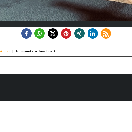
für
Archiv
|
Kommentare deaktiviert
Montag,
09.12.