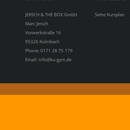
JERSCH & THE BOX GmbH
Siehe
Kursplan
Marc Jersch
Vorwerkstraße 16
95326 Kulmbach
Phone: 0171 28 75 179
Email: info@ku-gym.de
Copyright 2026 Marc Jersch |
Impressum&Datenschutz
|
Kon