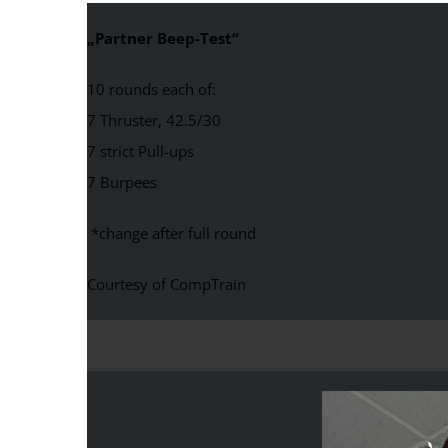
„Partner Beep-Test“
10 rounds each of:
7 Thruster, 42.5/30
7 strict Pull-ups
7 Burpees
*change after full round
Courtesy of CompTrain