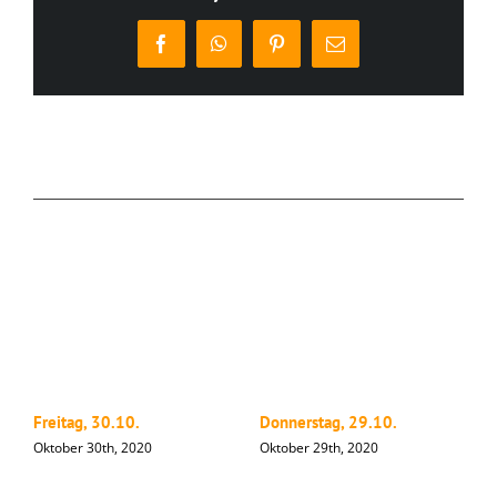
Facebook
WhatsApp
Pinterest
E-
Mail
Ähnliche Beiträge
Freitag, 30.10.
Donnerstag, 29.10.
M
Oktober 30th, 2020
Oktober 29th, 2020
O