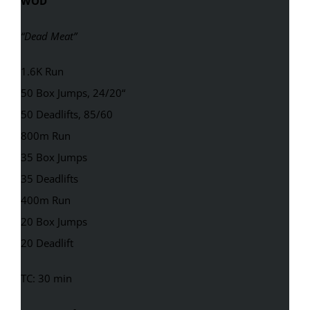
WOD
“Dead Meat”
1.6K Run
50 Box Jumps, 24/20“
50 Deadlifts, 85/60
800m Run
35 Box Jumps
35 Deadlifts
400m Run
20 Box Jumps
20 Deadlift
TC: 30 min