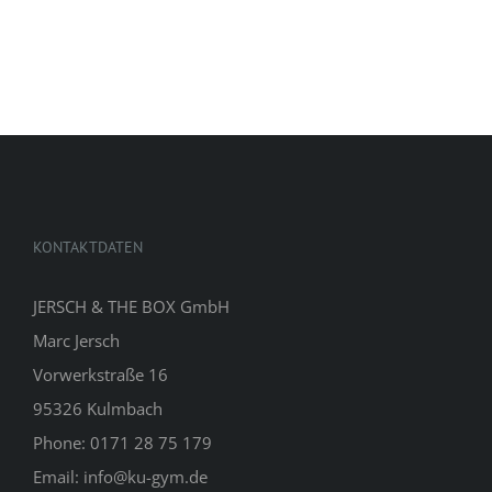
KONTAKTDATEN
JERSCH & THE BOX GmbH
Marc Jersch
Vorwerkstraße 16
95326 Kulmbach
Phone: 0171 28 75 179
Email: info@ku-gym.de