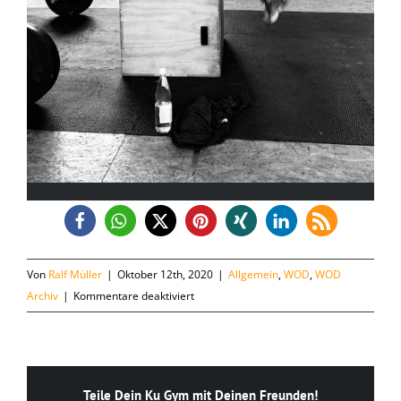
Von
Ralf Müller
|
Oktober 12th, 2020
|
Allgemein
,
WOD
,
WOD
für
Archiv
|
Kommentare deaktiviert
Montag,
12.10.
Teile Dein Ku Gym mit Deinen Freunden!