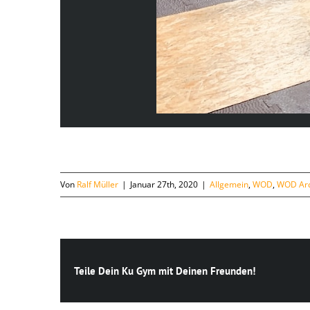
Von
Ralf Müller
|
Januar 27th, 2020
|
Allgemein
,
WOD
,
WOD Arc
Teile Dein Ku Gym mit Deinen Freunden!