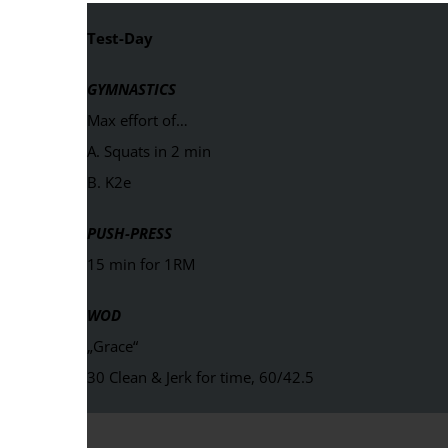
Test-Day
GYMNASTICS
Max effort of…
A. Squats in 2 min
B. K2e
PUSH-PRESS
15 min for 1RM
WOD
„Grace“
30 Clean & Jerk for time, 60/42.5