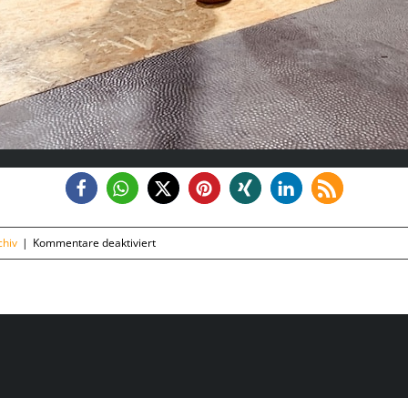
für
hiv
|
Kommentare deaktiviert
Montag,
27.01.