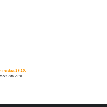
nnerstag, 29.10.
Mittwoch,
tober 29th, 2020
Oktober 28t