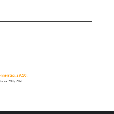
nnerstag, 29.10.
Mittwoch,
tober 29th, 2020
Oktober 28t