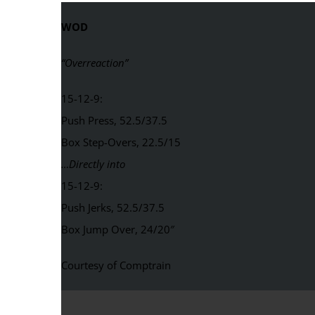
WOD
“Overreaction”
15-12-9:
Push Press, 52.5/37.5
Box Step-Overs, 22.5/15
…Directly into
15-12-9:
Push Jerks, 52.5/37.5
Box Jump Over, 24/20″
Courtesy of Comptrain