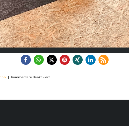
für
chiv
|
Kommentare deaktiviert
Montag,
31.08.