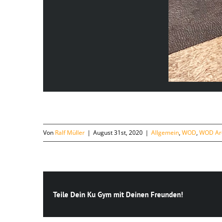
Von
Ralf Müller
|
August 31st, 2020
|
Allgemein
,
WOD
,
WOD Ar
Teile Dein Ku Gym mit Deinen Freunden!