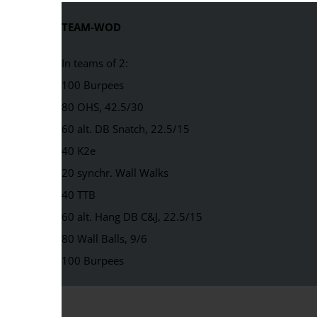
TEAM-WOD
In teams of 2:
100 Burpees
80 OHS, 42.5/30
60 alt. DB Snatch, 22.5/15
40 K2e
20 synchr. Wall Walks
40 TTB
60 alt. Hang DB C&J, 22.5/15
80 Wall Balls, 9/6
100 Burpees