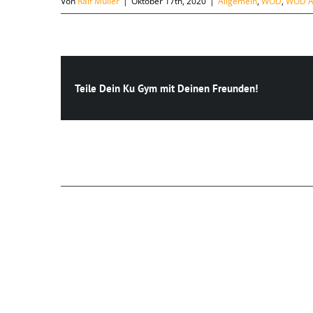
Von
Ralf Müller
|
Oktober 17th, 2020
|
Allgemein
,
WOD
,
WOD A
Teile Dein Ku Gym mit Deinen Freunden!
Ähnliche Beiträge