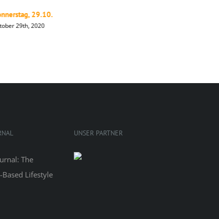
nnerstag, 29.10.
Mittwoch,
tober 29th, 2020
Oktober 28t
RNAL
UNSER PARTNER