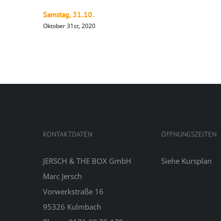
Samstag, 31.10.
Oktober 31st, 2020
KONTAKTDATEN
ÖFFNUNGSZEITEN
JERSCH & THE BOX GmbH
Siehe
Kursplan
Marc Jersch
Vorwerkstraße 16
95326 Kulmbach