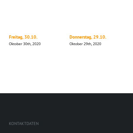
Freitag, 30.10.
Donnerstag, 29.10.
M
Oktober 30th, 2020
Oktober 29th, 2020
O
KONTAKTDATEN