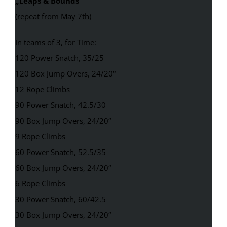
„Leaps & Bounds“
(repeat from May 7th)
In teams of 3, for Time:
120 Power Snatch, 35/25
120 Box Jump Overs, 24/20“
12 Rope Climbs
90 Power Snatch, 42.5/30
90 Box Jump Overs, 24/20“
9 Rope Climbs
60 Power Snatch, 52.5/35
60 Box Jump Overs, 24/20“
6 Rope Climbs
30 Power Snatch, 60/42.5
30 Box Jump Overs, 24/20“