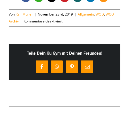
Von
Ralf Müller
|
November 23rd, 2019
|
Allgemein
,
WOD
,
WOD
für
Archiv
|
Kommentare deaktiviert
Samstag,
23.11.
Teile Dein Ku Gym mit Deinen Freunden!
Facebook
WhatsApp
Pinterest
E-
Mail
Ähnliche Beiträge