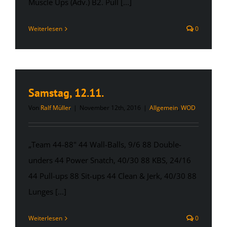
Muscle Ups (Adv.) B2. Pull [...]
Weiterlesen
0
Samstag, 12.11.
Von
Ralf Müller
|
November 12th, 2016
|
Allgemein
,
WOD
„Team 44-88" 44 Wall-Balls, 9/6 88 Double-
unders 44 Power Snatch, 40/30 88 KBS, 24/16
44 Pull-ups 88 Sit-ups 44 Clean & Jerk, 40/30 88
Lunges [...]
Weiterlesen
0