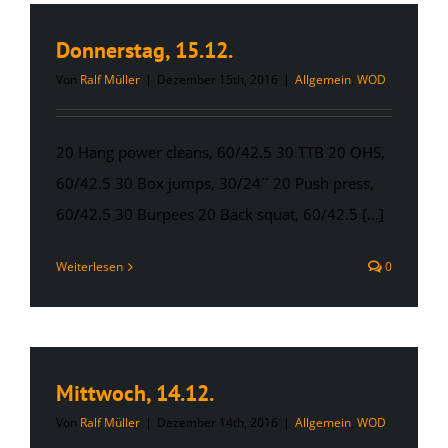
Donnerstag, 15.12.
Von
Ralf Müller
|
Dezember 15th, 2016
|
Allgemein
,
WOD
20 Hang power cleans, 60/42.5 30 TTB 20 OHS,
60/42.5 30 Box jumps, 30/24´´ 20 Push press,
60/42.5 30 Burpees 20 Back squat, 60/42.5 [...]
Weiterlesen
0
Mittwoch, 14.12.
Von
Ralf Müller
|
Dezember 14th, 2016
|
Allgemein
,
WOD