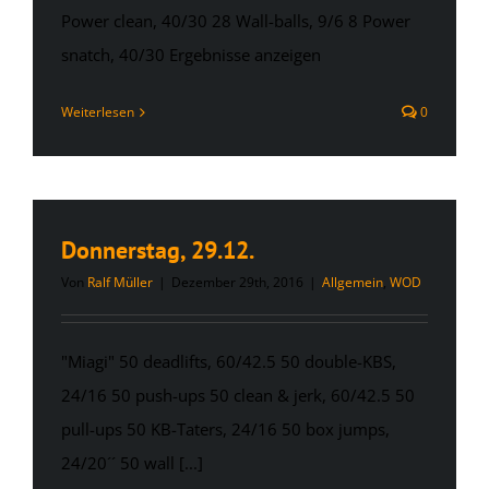
Power clean, 40/30 28 Wall-balls, 9/6 8 Power
snatch, 40/30 Ergebnisse anzeigen
Weiterlesen
0
Donnerstag, 29.12.
Von
Ralf Müller
|
Dezember 29th, 2016
|
Allgemein
,
WOD
"Miagi" 50 deadlifts, 60/42.5 50 double-KBS,
24/16 50 push-ups 50 clean & jerk, 60/42.5 50
pull-ups 50 KB-Taters, 24/16 50 box jumps,
24/20´´ 50 wall [...]