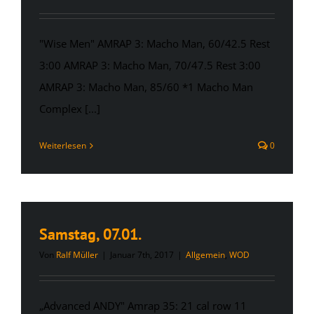
"Wise Men" AMRAP 3: Macho Man, 60/42.5 Rest
3:00 AMRAP 3: Macho Man, 70/47.5 Rest 3:00
AMRAP 3: Macho Man, 85/60 *1 Macho Man
Complex [...]
Weiterlesen
0
Samstag, 07.01.
Von
Ralf Müller
|
Januar 7th, 2017
|
Allgemein
,
WOD
„Advanced ANDY" Amrap 35: 21 cal row 11