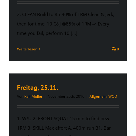
2. CLEAN Build to 85-90% of 1RM Clean & Jerk,
then for time: 10 C&J @85% of 1RM -> Every
time you fail, perform 10 [...]
Weiterlesen
0
Freitag, 25.11.
Von
Ralf Müller
|
November 25th, 2016
|
Allgemein
,
WOD
1. W/U 2. FRONT SQUAT 15 min to find new
1RM 3. SKILL Max effort A. 400m run B1. Bar