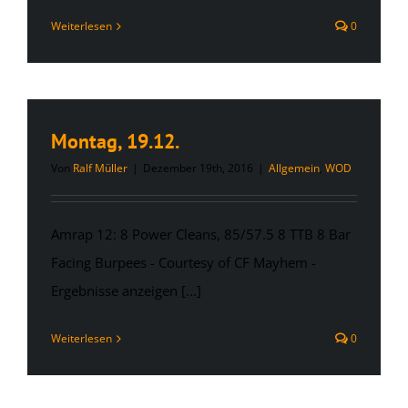
Weiterlesen
0
Montag, 19.12.
Von
Ralf Müller
|
Dezember 19th, 2016
|
Allgemein
,
WOD
Amrap 12: 8 Power Cleans, 85/57.5 8 TTB 8 Bar
Facing Burpees - Courtesy of CF Mayhem -
Ergebnisse anzeigen [...]
Weiterlesen
0