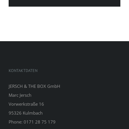
KONTAKTDATEN
JERSCH & THE BOX GmbH
Marc Jersch
Vorwerkstraße 16
95326 Kulmbach
Phone: 0171 28 75 179