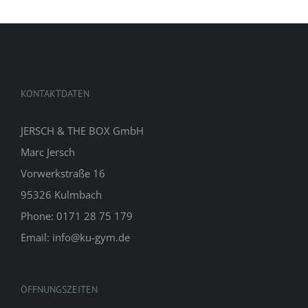
KONTAKTDATEN
JERSCH & THE BOX GmbH
Marc Jersch
Vorwerkstraße 16
95326 Kulmbach
Phone: 0171 28 75 179
Email: info@ku-gym.de
ÖFFNUNGSZEITEN