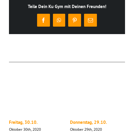
Teile Dein Ku Gym mit Deinen Freunden!
Facebook
WhatsApp
Pinterest
E-
Mail
Ähnliche Beiträge
Freitag, 30.10.
Donnerstag, 29.10.
M
Oktober 30th, 2020
Oktober 29th, 2020
O