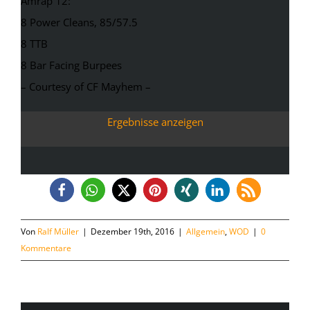
Amrap 12:
8 Power Cleans, 85/57.5
8 TTB
8 Bar Facing Burpees
– Courtesy of CF Mayhem –
Ergebnisse anzeigen
Von
Ralf Müller
|
Dezember 19th, 2016
|
Allgemein
,
WOD
|
0
Kommentare