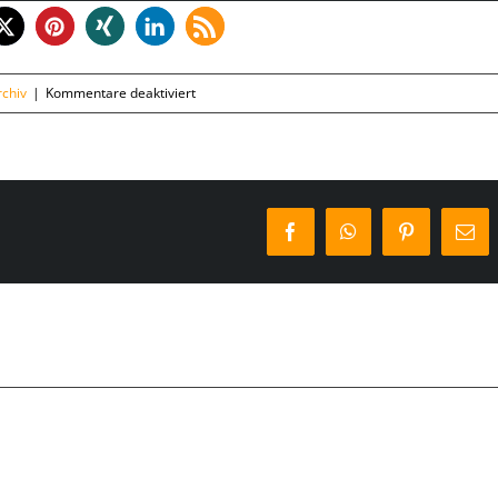
für
chiv
|
Kommentare deaktiviert
Dienstag,
02.10.
Facebook
WhatsApp
Pinterest
E-
Mai