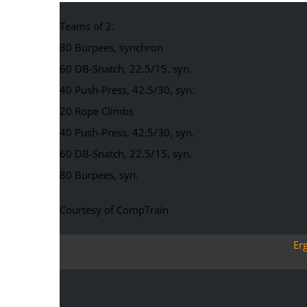
Teams of 2:
80 Burpees, synchron
60 DB-Snatch, 22.5/15, syn.
40 Push-Press, 42.5/30, syn.
20 Rope Climbs
40 Push-Press, 42.5/30, syn.
60 DB-Snatch, 22.5/15, syn.
80 Burpees, syn.
Courtesy of CompTrain
Er