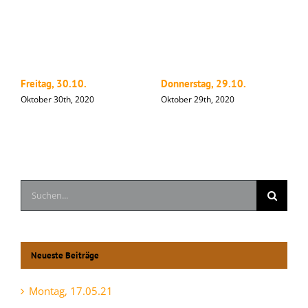
Freitag, 30.10.
Donnerstag, 29.10.
M
Oktober 30th, 2020
Oktober 29th, 2020
O
Suche
nach:
Neueste Beiträge
Montag, 17.05.21