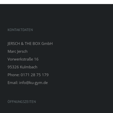
KONTAKTDATEN
JERSCH & THE BOX GmbH
Marc Jersch
Vorwerkstraße 16
95326 Kulmbach
Phone: 0171 28 75 179
Email: info@ku-gym.de
ÖFFNUNGSZEITEN