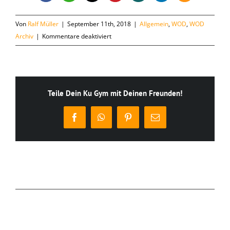
Von
Ralf Müller
|
September 11th, 2018
|
Allgemein
,
WOD
,
WOD
für
Archiv
|
Kommentare deaktiviert
Dienstag,
11.09.
Teile Dein Ku Gym mit Deinen Freunden!
Facebook
WhatsApp
Pinterest
E-
Mail
Ähnliche Beiträge