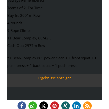
“Always Remembered”
Teams of 2, For Time:
Buy-In: 2001m Row
4 rounds:
9 Rope Climbs
11 Bear Complex, 60/42.5
Cash-Out: 2977m Row
*1 Bear-Complex is 1 power clean + 1 front squat + 1
push press + 1 back squat + 1 push press
Ergebnisse anzeigen