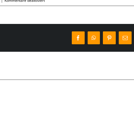
für
|
Kommentare deaktiviert
Donnerstag,
03.05.
Facebook
WhatsApp
Pinterest
E-
Mai