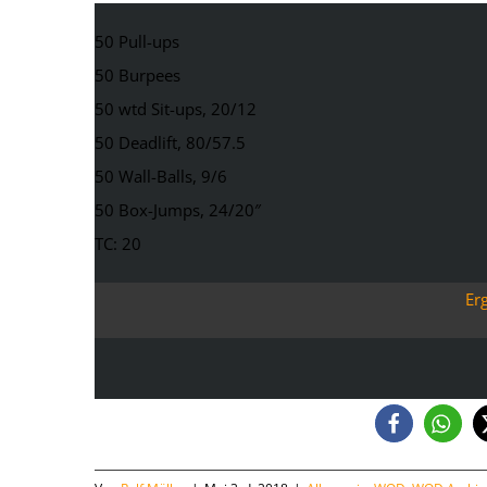
50 Pull-ups
50 Burpees
50 wtd Sit-ups, 20/12
50 Deadlift, 80/57.5
50 Wall-Balls, 9/6
50 Box-Jumps, 24/20″
TC: 20
Er