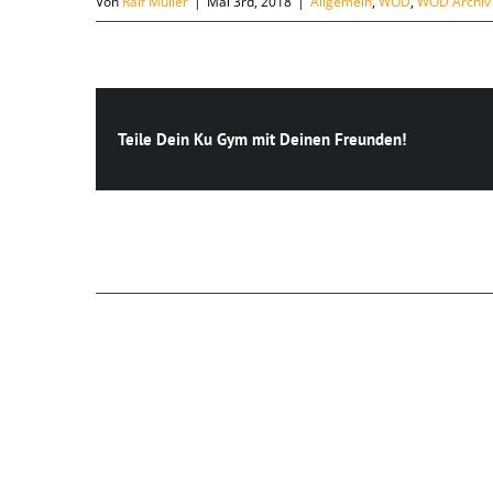
Von
Ralf Müller
|
Mai 3rd, 2018
|
Allgemein
,
WOD
,
WOD Archiv
Teile Dein Ku Gym mit Deinen Freunden!
Ähnliche Beiträge