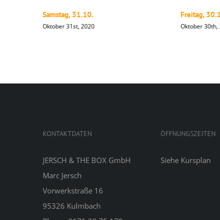
Samstag, 31.10.
Freitag, 30.
Oktober 31st, 2020
Oktober 30th,
KONTAKTDATEN
ÖFFNUNGSZEITEN
JERSCH & THE BOX GmbH
Siehe
Kursplan
Marc Jersch
Vorwerkstraße 16
95326 Kulmbach