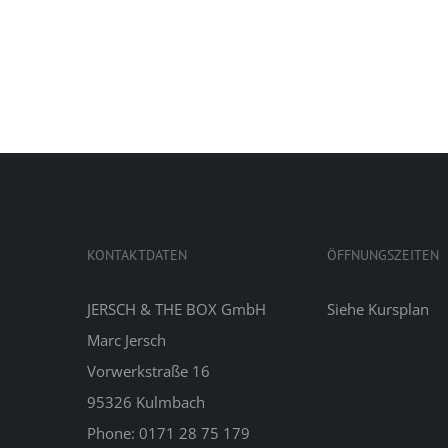
KONTAKTDATEN
ÖFFNUNGSZEITEN
JERSCH & THE BOX GmbH
Siehe
Kursplan
Marc Jersch
Vorwerkstraße 16
95326 Kulmbach
Phone: 0171 28 75 179