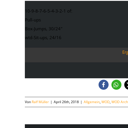
10-9-8-7-6-5-4-3-2-1 of:
Pull-ups
Box-Jumps, 30/24″
wtd-Sit-ups, 24/16
Er
Von
Ralf Müller
|
April 26th, 2018
|
Allgemein
,
WOD
,
WOD Arch