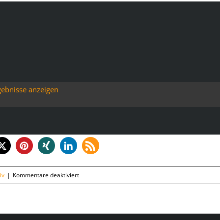
gebnisse anzeigen
für
iv
|
Kommentare deaktiviert
Donnerstag,
26.04.