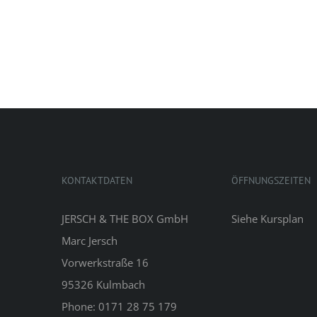
KONTAKTDATEN
ÖFFNUNGSZEITEN
JERSCH & THE BOX GmbH
Siehe
Kursplan
Marc Jersch
Vorwerkstraße 16
95326 Kulmbach
Phone: 0171 28 75 179