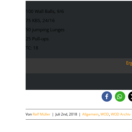
100 Wall Balls, 9/6
75 KBS, 24/16
50 jumping Lunges
25 Pull-ups
TC: 18
Er
Von
Ralf Müller
|
Juli 2nd, 2018
|
Allgemein
,
WOD
,
WOD Archiv