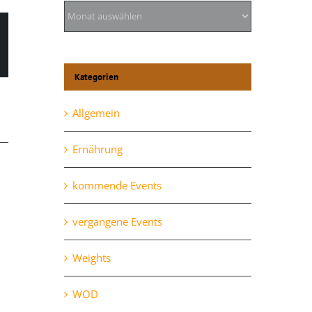
Archiv
l
Kategorien
Allgemein
Ernährung
kommende Events
vergangene Events
Weights
Mittwoch, 28.10.
WOD
Oktober 28th, 2020