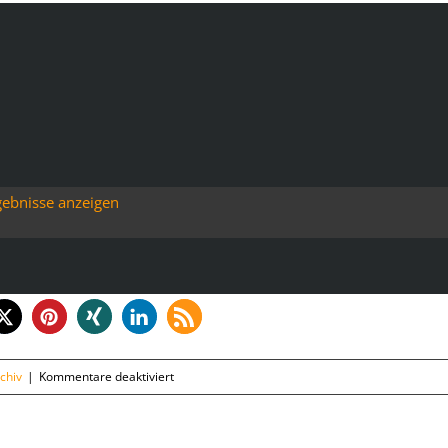
gebnisse anzeigen
für
chiv
|
Kommentare deaktiviert
Montag,
20.08.