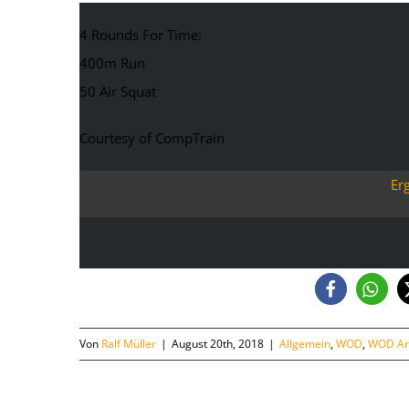
4 Rounds For Time:
400m Run
50 Air Squat
Courtesy of CompTrain
Er
Von
Ralf Müller
|
August 20th, 2018
|
Allgemein
,
WOD
,
WOD Ar