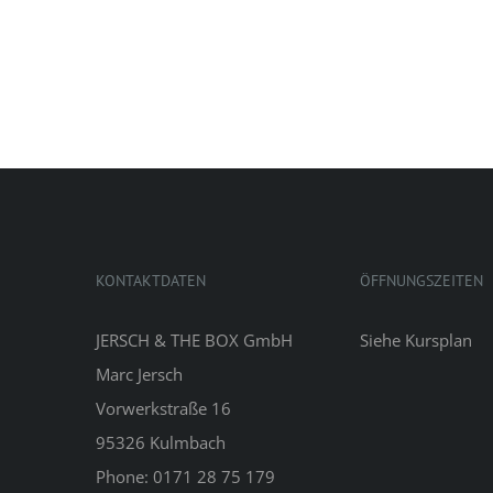
KONTAKTDATEN
ÖFFNUNGSZEITEN
JERSCH & THE BOX GmbH
Siehe
Kursplan
Marc Jersch
Vorwerkstraße 16
95326 Kulmbach
Phone: 0171 28 75 179