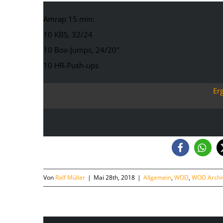
Amrap 15 min:
10 KBS, 32/24
10 Box-Jumps, 24/20″
10 HR-Push-ups
Er
Von
Ralf Müller
|
Mai 28th, 2018
|
Allgemein
,
WOD
,
WOD Archi