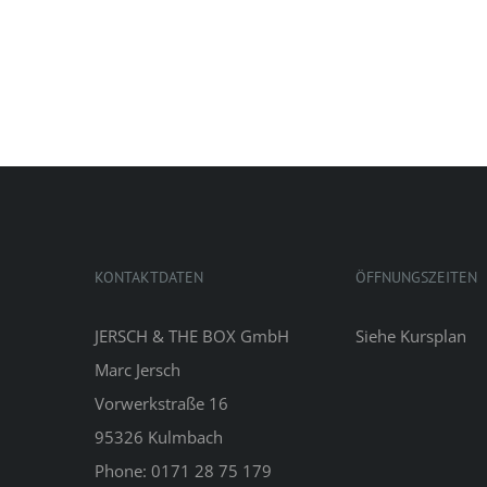
KONTAKTDATEN
ÖFFNUNGSZEITEN
JERSCH & THE BOX GmbH
Siehe
Kursplan
Marc Jersch
Vorwerkstraße 16
95326 Kulmbach
Phone: 0171 28 75 179