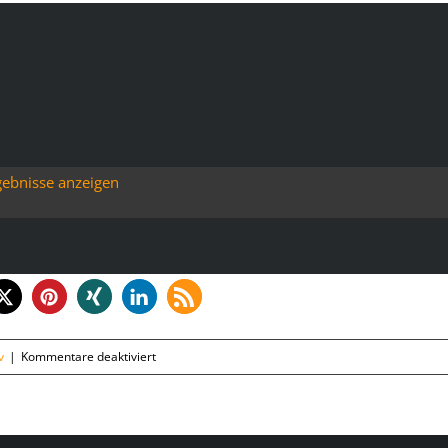
gebnisse anzeigen
für
v
|
Kommentare deaktiviert
Montag,
28.05.