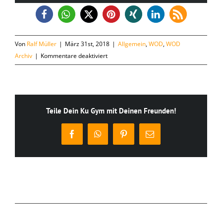
Von
Ralf Müller
|
März 31st, 2018
|
Allgemein
,
WOD
,
WOD
für
Archiv
|
Kommentare deaktiviert
Samstag,
31.03.
Teile Dein Ku Gym mit Deinen Freunden!
Facebook
WhatsApp
Pinterest
E-
Mail
Ähnliche Beiträge