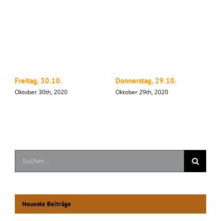
Freitag, 30.10.
Donnerstag, 29.10.
M
Oktober 30th, 2020
Oktober 29th, 2020
O
Suche
nach:
Neueste Beiträge