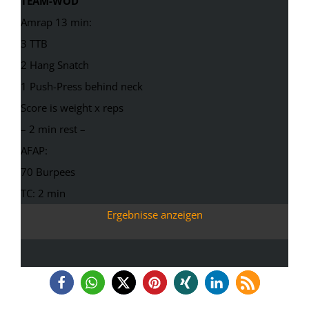
TEAM-WOD
Amrap 13 min:
3 TTB
2 Hang Snatch
1 Push-Press behind neck
Score is weight x reps
– 2 min rest –
AFAP:
70 Burpees
TC: 2 min
Ergebnisse anzeigen