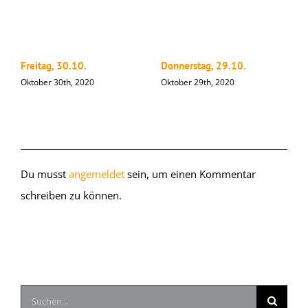
Freitag, 30.10.
Donnerstag, 29.10.
M
Oktober 30th, 2020
Oktober 29th, 2020
O
Hinterlasse einen Kommentar
Du musst
angemeldet
sein, um einen Kommentar
schreiben zu können.
Suche