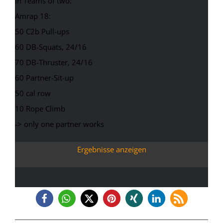
In Teams of two:
Amrap 18:
50 C2b Pull-ups
60 DB-Squats, 24/16
70 DB-Thruster, 24/16
60 Partner-Sit-up
50 cal row
10 Rope Climb
-> only one partner works
Ergebnisse anzeigen