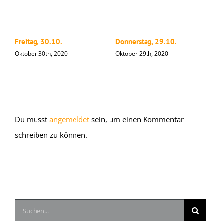
Freitag, 30.10.
Donnerstag, 29.10.
M
Oktober 30th, 2020
Oktober 29th, 2020
O
Hinterlasse einen Kommentar
Du musst
angemeldet
sein, um einen Kommentar
schreiben zu können.
Suche