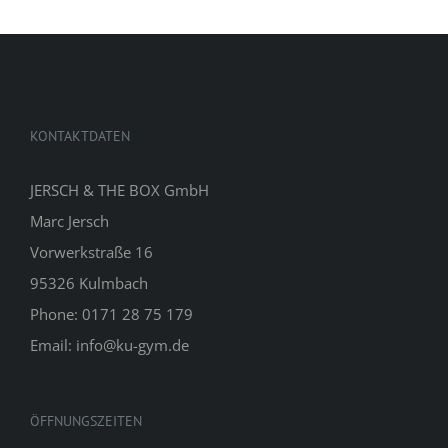
KONTAKTDATEN
JERSCH & THE BOX GmbH
Marc Jersch
Vorwerkstraße 16
95326 Kulmbach
Phone: 0171 28 75 179
Email: info@ku-gym.de
ÖFFNUNGSZEITEN