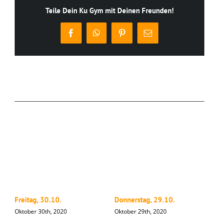
Teile Dein Ku Gym mit Deinen Freunden!
Facebook
WhatsApp
Pinterest
E-
Mail
Ähnliche Beiträge
Freitag, 30.10.
Donnerstag, 29.10.
M
Oktober 30th, 2020
Oktober 29th, 2020
O