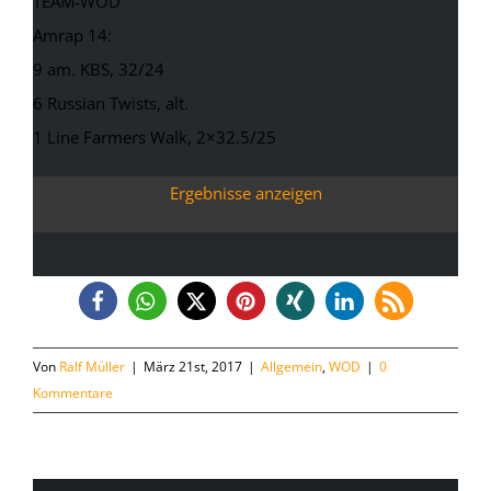
TEAM-WOD
Amrap 14:
9 am. KBS, 32/24
6 Russian Twists, alt.
1 Line Farmers Walk, 2×32.5/25
Ergebnisse anzeigen
Von
Ralf Müller
|
März 21st, 2017
|
Allgemein
,
WOD
|
0
Kommentare