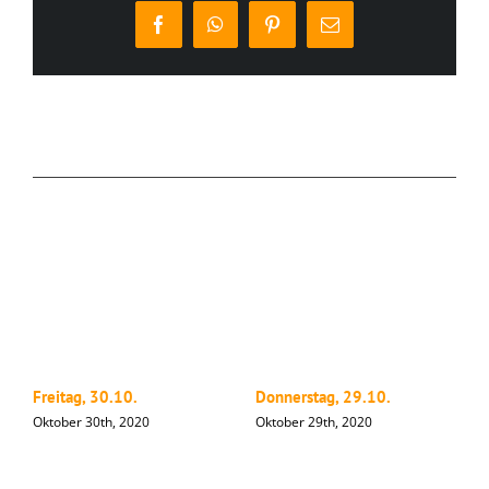
Facebook
WhatsApp
Pinterest
E-
Mail
Ähnliche Beiträge
Freitag, 30.10.
Donnerstag, 29.10.
M
Oktober 30th, 2020
Oktober 29th, 2020
O