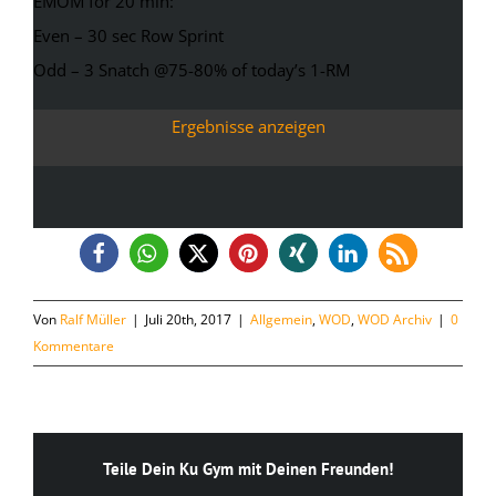
EMOM for 20 min:
Even – 30 sec Row Sprint
Odd – 3 Snatch @75-80% of today’s 1-RM
Ergebnisse anzeigen
Von
Ralf Müller
|
Juli 20th, 2017
|
Allgemein
,
WOD
,
WOD Archiv
|
0
Kommentare
Teile Dein Ku Gym mit Deinen Freunden!