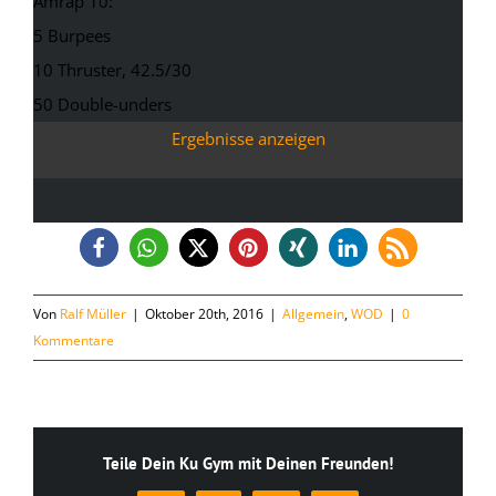
Amrap 10:
5 Burpees
10 Thruster, 42.5/30
50 Double-unders
Ergebnisse anzeigen
Von
Ralf Müller
|
Oktober 20th, 2016
|
Allgemein
,
WOD
|
0
Kommentare
Teile Dein Ku Gym mit Deinen Freunden!