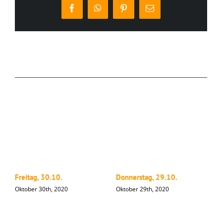
Facebook
WhatsApp
Pinterest
E-
Mail
Ähnliche Beiträge
Freitag, 30.10.
Donnerstag, 29.10.
M
Oktober 30th, 2020
Oktober 29th, 2020
O