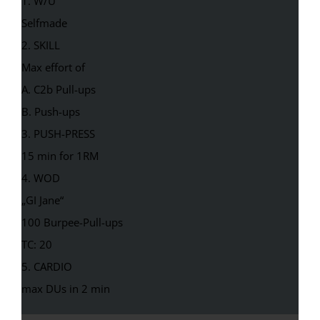
1. W/U
Selfmade
2. SKILL
Max effort of
A. C2b Pull-ups
B. Push-ups
3. PUSH-PRESS
15 min for 1RM
4. WOD
„GI Jane“
100 Burpee-Pull-ups
TC: 20
5. CARDIO
max DUs in 2 min