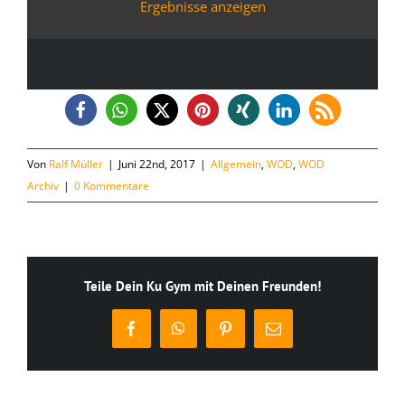
Ergebnisse anzeigen
Von
Ralf Müller
|
Juni 22nd, 2017
|
Allgemein
,
WOD
,
WOD
Archiv
|
0 Kommentare
Teile Dein Ku Gym mit Deinen Freunden!
Facebook
WhatsApp
Pinterest
E-
Mail