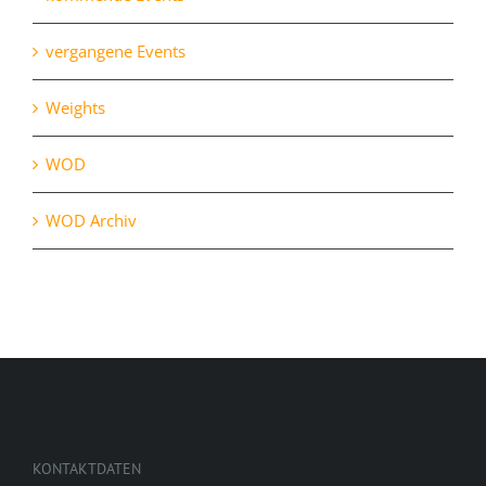
vergangene Events
Weights
WOD
WOD Archiv
KONTAKTDATEN