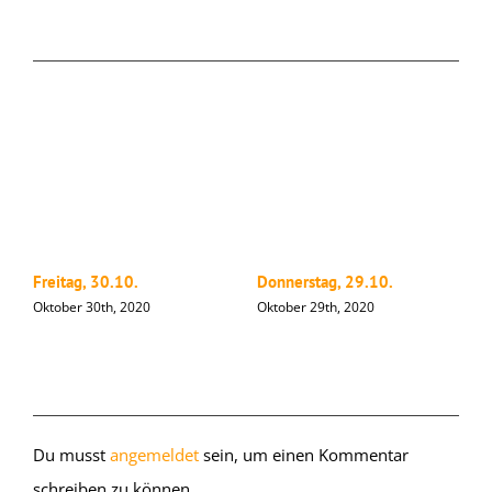
Ähnliche Beiträge
Freitag, 30.10.
Donnerstag, 29.10.
M
Oktober 30th, 2020
Oktober 29th, 2020
O
Hinterlasse einen Kommentar
Du musst
angemeldet
sein, um einen Kommentar
schreiben zu können.