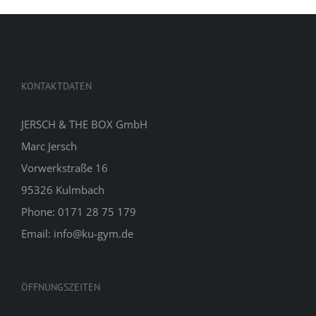
KONTAKTDATEN
JERSCH & THE BOX GmbH
Marc Jersch
Vorwerkstraße 16
95326 Kulmbach
Phone: 0171 28 75 179
Email: info@ku-gym.de
ÖFFNUNGSZEITEN