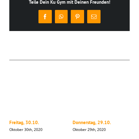
Teile Dein Ku Gym mit Deinen Freunden!
Facebook
WhatsApp
Pinterest
E-
Mail
Ähnliche Beiträge
Freitag, 30.10.
Donnerstag, 29.10.
M
Oktober 30th, 2020
Oktober 29th, 2020
O