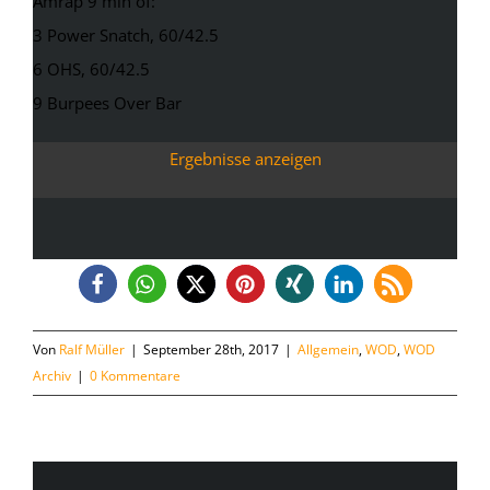
Amrap 9 min of:
3 Power Snatch, 60/42.5
6 OHS, 60/42.5
9 Burpees Over Bar
Ergebnisse anzeigen
Von
Ralf Müller
|
September 28th, 2017
|
Allgemein
,
WOD
,
WOD
Archiv
|
0 Kommentare