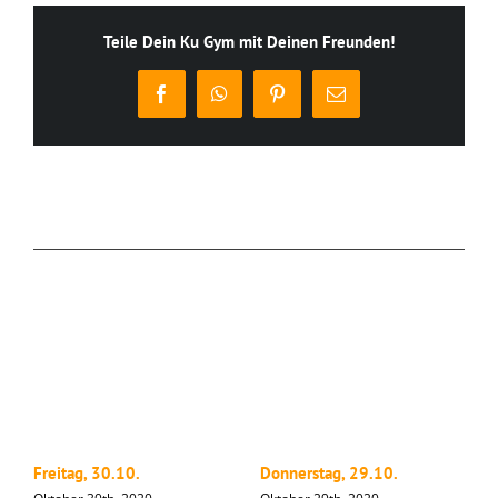
Teile Dein Ku Gym mit Deinen Freunden!
Facebook
WhatsApp
Pinterest
E-
Mail
Ähnliche Beiträge
Freitag, 30.10.
Donnerstag, 29.10.
M