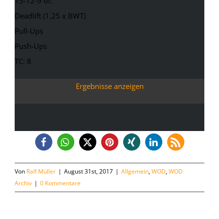
15-12-9 of:
Deadlift (1.25 x BWT)
Pull-Ups
Push-Ups
TC: 8
Ergebnisse anzeigen
Von
Ralf Müller
|
August 31st, 2017
|
Allgemein
,
WOD
,
WOD
Archiv
|
0 Kommentare