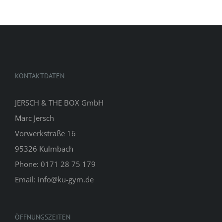
KONTAKTDATEN
JERSCH & THE BOX GmbH
Marc Jersch
Vorwerkstraße 16
95326 Kulmbach
Phone: 0171 28 75 179
Email: info@ku-gym.de
ÖFFNUNGSZEITEN