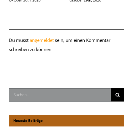
Oktober 30th, 2020
Oktober 29th, 2020
O
Hinterlasse einen Kommentar
Du musst
angemeldet
sein, um einen Kommentar
schreiben zu können.
Suche
nach:
Neueste Beiträge