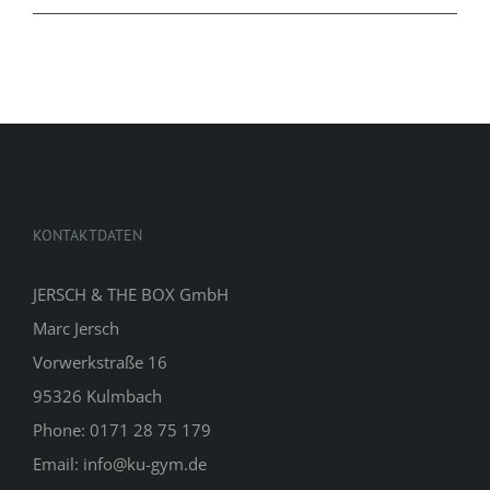
KONTAKTDATEN
JERSCH & THE BOX GmbH
Marc Jersch
Vorwerkstraße 16
95326 Kulmbach
Phone: 0171 28 75 179
Email: info@ku-gym.de