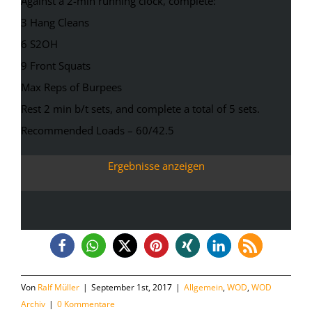
Against a 2-min running clock, complete:
3 Hang Cleans
6 S2OH
9 Front Squats
Max Reps of Burpees
Rest 2 min b/t sets, and complete a total of 5 sets.
Recommended Loads – 60/42.5
Ergebnisse anzeigen
Von
Ralf Müller
|
September 1st, 2017
|
Allgemein
,
WOD
,
WOD
Archiv
|
0 Kommentare