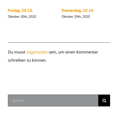
Freitag, 30.10.
Donnerstag, 29.10.
M
Oktober 30th, 2020
Oktober 29th, 2020
O
Hinterlasse einen Kommentar
Du musst
angemeldet
sein, um einen Kommentar
schreiben zu können.
Suche
nach: