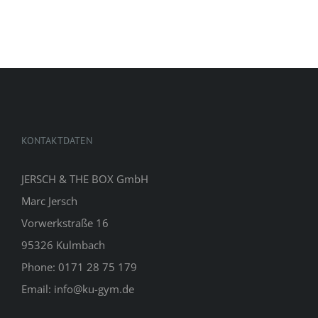
KONTAKTDATEN
JERSCH & THE BOX GmbH
Marc Jersch
Vorwerkstraße 16
95326 Kulmbach
Phone: 0171 28 75 179
Email: info@ku-gym.de