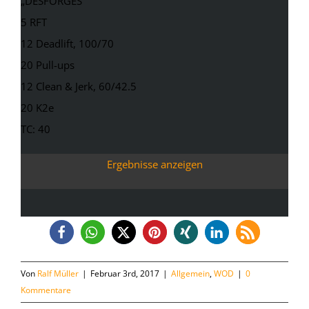
„DESFORGES“
5 RFT
12 Deadlift, 100/70
20 Pull-ups
12 Clean & Jerk, 60/42.5
20 K2e
TC: 40
Ergebnisse anzeigen
Von
Ralf Müller
|
Februar 3rd, 2017
|
Allgemein
,
WOD
|
0
Kommentare