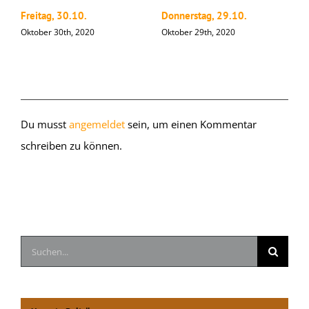
Freitag, 30.10.
Donnerstag, 29.10.
M
Oktober 30th, 2020
Oktober 29th, 2020
O
Hinterlasse einen Kommentar
Du musst
angemeldet
sein, um einen Kommentar
schreiben zu können.
Suche
nach: